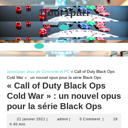
Skip
to
1jour1pari
content
Open
Button
1jour1pari
Jeux de Concsole et PC
« Call of Duty Black Ops
Cold War » : un nouvel opus pour la série Black Ops
« Call of Duty Black Ops
Cold War » : un nouvel opus
pour la série Black Ops
21
admin
21 janvier 2021
|
admin
|
0 Comment
|
18
janvier
h 40 min