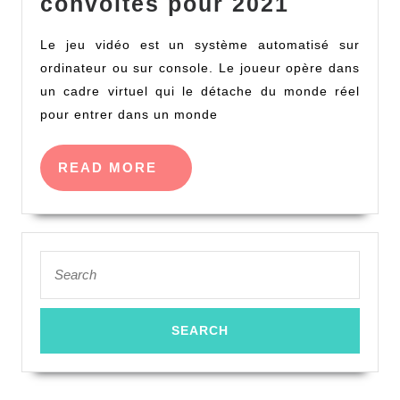
Les
convoités pour 2021
jeux
Le jeu vidéo est un système automatisé sur
vidéos
ordinateur ou sur console. Le joueur opère dans
les
un cadre virtuel qui le détache du monde réel
plus
pour entrer dans un monde
convoité
pour
READ
READ MORE
2021
MORE
Search
for: