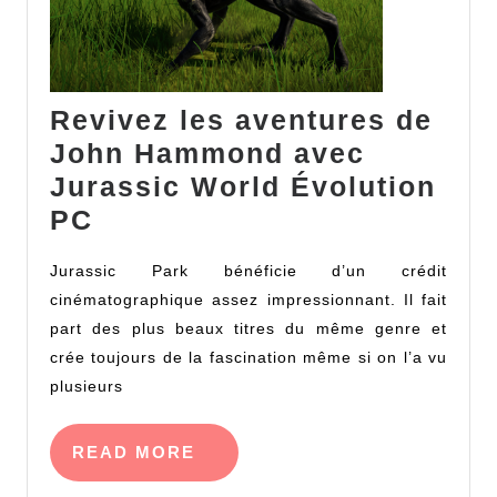
Revivez les aventures de
John Hammond avec
Jurassic World Évolution
Revivez
PC
les
Jurassic Park bénéficie d’un crédit
aventures
cinématographique assez impressionnant. Il fait
de
part des plus beaux titres du même genre et
John
crée toujours de la fascination même si on l’a vu
Hammond
plusieurs
avec
Jurassic
READ
READ MORE
MORE
World