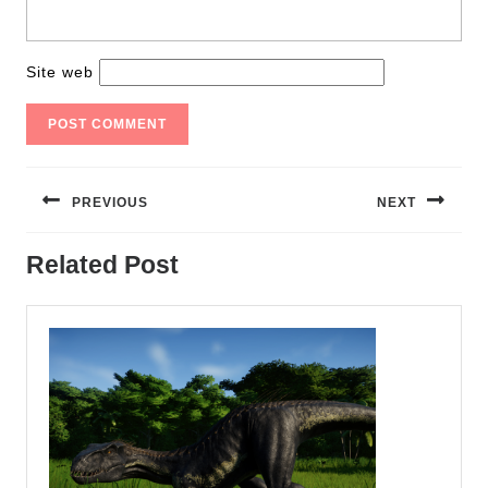
Site web
Navigation
de
PREVIOUS
NEXT
l’article
Previous
Next
Related Post
post:
post: