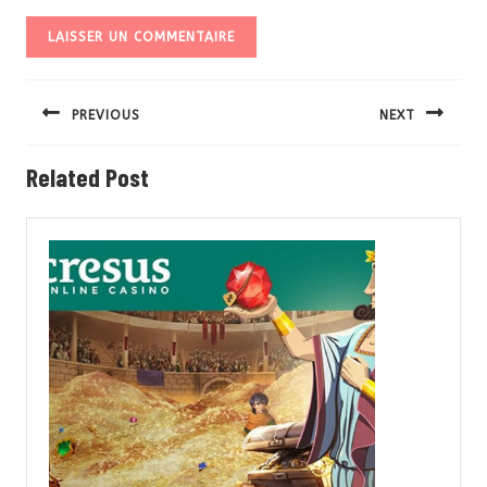
Navigation
de
PREVIOUS
NEXT
l’article
Previous
Next
Related Post
post:
post: