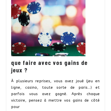
que faire avec vos gains de
que
jeux ?
faire
À plusieurs reprises, vous avez joué (jeu en
avec
ligne, casino, toute sorte de paris…) et
vos
parfois vous avez gagné. Après chaque
gains
victoire, pensez à mettre vos gains de côté
de
pour