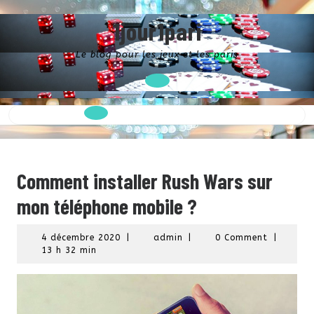
Skip
to
1jour1pari
content
Le blog pour les jeux et les paris
Open
Button
Comment installer Rush Wars sur
mon téléphone mobile ?
4
admin
4 décembre 2020
|
admin
|
0 Comment
|
décembre
13 h 32 min
2020