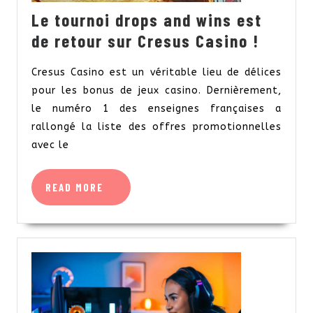
Le tournoi drops and wins est
Le
de retour sur Cresus Casino !
tourno
Cresus Casino est un véritable lieu de délices
drops
pour les bonus de jeux casino. Dernièrement,
and
le numéro 1 des enseignes françaises a
wins
rallongé la liste des offres promotionnelles
est
avec le
de
retour
READ
READ MORE
MORE
sur
Cresus
Casino
!