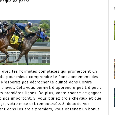
risque de perte.
tête avec les formules complexes qui promettent un
mple pour mieux comprendre le fonctionnement des
! N’espérez pas décrocher le quinté dans l’ordre
n cheval. Cela vous permet d’apprendre petit à petit
es premières lignes. De plus, votre chance de gagner
t pas important. Si vous pariez trois chevaux et que
angs, votre mise est remboursée. Si deux de vos
ent dans les trois premiers, vous obtenez un bonus.