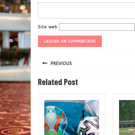
Site web
Navigation
PREVIOUS
de
Previous
l’article
Related Post
post: