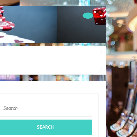
Search
or: