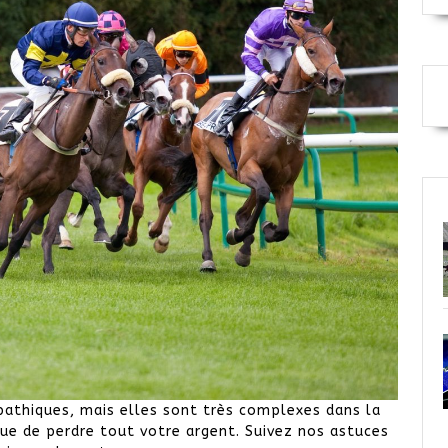
mpathiques, mais elles sont très complexes dans la
sque de perdre tout votre argent. Suivez nos astuces