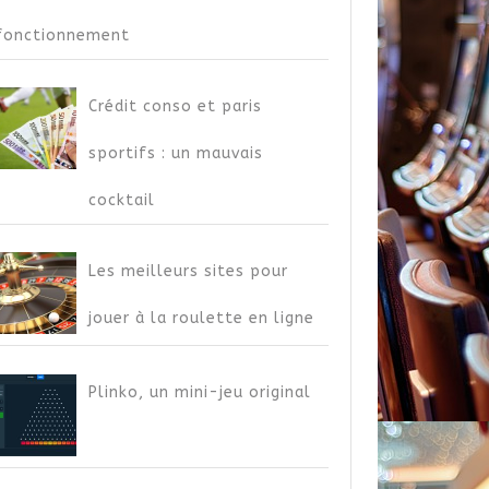
fonctionnement
Crédit conso et paris
sportifs : un mauvais
cocktail
Les meilleurs sites pour
jouer à la roulette en ligne
Plinko, un mini-jeu original