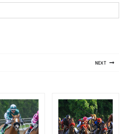
NEXT
Next
post: