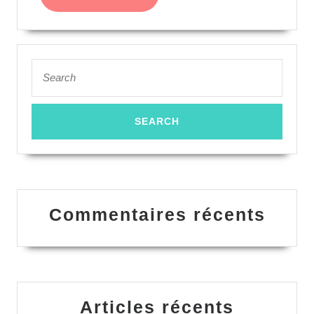
MORE
Search
for:
Commentaires récents
Articles récents