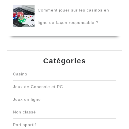
Comment jouer sur les casinos en
ligne de façon responsable ?
Catégories
Casino
Jeux de Concsole et PC
Jeux en ligne
Non classé
Pari sportif