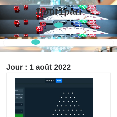
Skip
to
1jour1pari
content
Open
Button
Jour :
1 août 2022