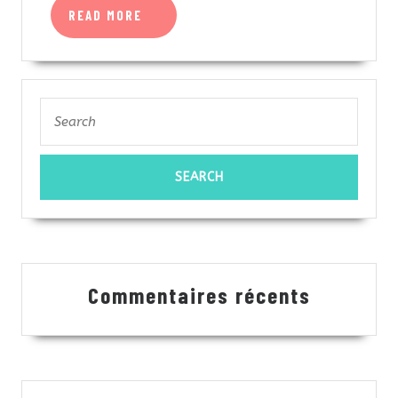
READ
READ MORE
MORE
Search
for:
Commentaires récents